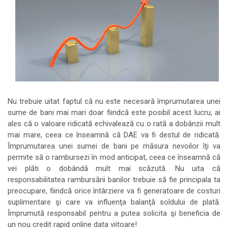
Nu trebuie uitat faptul că nu este necesară împrumutarea unei
sume de bani mai mari doar fiindcă este posibil acest lucru, ai
ales că o valoare ridicată echivalează cu o rată a dobânzii mult
mai mare, ceea ce înseamnă că DAE va fi destul de ridicată.
Împrumutarea unei sumei de bani pe măsura nevoilor îţi va
permite să o rambursezi în mod anticipat, ceea ce înseamnă că
vei plăti o dobândă mult mai scăzută. Nu uita că
responsabilitatea rambursării banilor trebuie să fie principala ta
preocupare, fiindcă orice întârziere va fi generatoare de costuri
suplimentare şi care va influenţa balanţă soldului de plată.
Împrumută responsabil pentru a putea solicita şi beneficia de
un nou credit rapid online data viitoare!