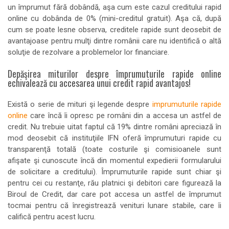
un împrumut fără dobândă, aşa cum este cazul creditului rapid
online cu dobânda de 0% (mini-creditul gratuit). Aşa că, după
cum se poate lesne observa, creditele rapide sunt deosebit de
avantajoase pentru mulţi dintre românii care nu identifică o altă
soluţie de rezolvare a problemelor lor financiare.
Depăşirea miturilor despre împrumuturile rapide online
echivalează cu accesarea unui credit rapid avantajos!
Există o serie de mituri şi legende despre
imprumuturile rapide
online
care încă îi opresc pe români din a accesa un astfel de
credit. Nu trebuie uitat faptul că 19% dintre români apreciază în
mod deosebit că instituţiile IFN oferă împrumuturi rapide cu
transparenţă totală (toate costurile şi comisioanele sunt
afişate şi cunoscute încă din momentul expedierii formularului
de solicitare a creditului). Împrumuturile rapide sunt chiar şi
pentru cei cu restanţe, rău platnici şi debitori care figurează la
Biroul de Credit, dar care pot accesa un astfel de împrumut
tocmai pentru că înregistrează venituri lunare stabile, care îi
califică pentru acest lucru.