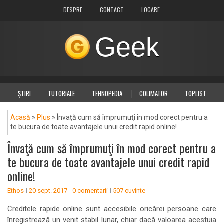
DESPRE
CONTACT
LOGARE
Geek
ȘTIRI
TUTORIALE
TEHNOPEDIA
COLIMATOR
TOPLIST
DIVERSE
PLUS
Acasă
»
Plus
» Învaţă cum să împrumuţi în mod corect pentru a
te bucura de toate avantajele unui credit rapid online!
Învaţă cum să împrumuţi în mod corect pentru a
te bucura de toate avantajele unui credit rapid
online!
Ethos
20 sept. 2017
0 comentarii
507 cuvinte
Creditele rapide online sunt accesibile oricărei persoane care
înregistrează un venit stabil lunar, chiar dacă valoarea acestuia