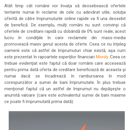
Atât timp cât românii vor învaţa să deosebească ofertele
tentante numai în reclame de cele cu adevărat utile, soluţia
oferită de către împrumuturile online rapide va fi una deosebit
de benefică. De exemplu, mulţi români nu sunt convinşi că
ofertele de creditare rapidă cu dobândă de 0% sunt reale; acest
lucru în condiţiile în care reclamele din mass-media
promovează masiv genul acesta de oferte. Ceea ce nu înţeleg
oamenii este că astfel de împrumuturi chiar există, aşa cum
este prezentat în rapoartele experţilor financiari
Monily
. Ceea ce
trebuie evidenţiat este faptul că doar românii care accesează
pentru prima dată oferta de creditare beneficiază de aceasta şi
numai dacă se încadrează în rambursarea în mod
corespunzător a sumei de bani împrumutate. În plus trebuie
menţionat faptul că un astfel de împrumut nu depăşeşte o
anumită valoare (care este echivalentul sumei de bani maxime
ce poate fi împrumutată prima dată).