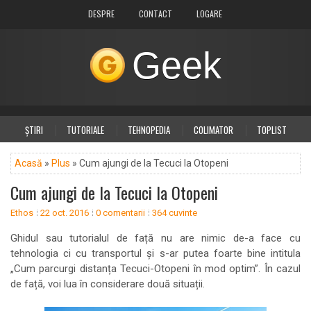
DESPRE
CONTACT
LOGARE
Geek
ȘTIRI
TUTORIALE
TEHNOPEDIA
COLIMATOR
TOPLIST
DIVERSE
PLUS
Acasă
»
Plus
» Cum ajungi de la Tecuci la Otopeni
Cum ajungi de la Tecuci la Otopeni
Ethos
22 oct. 2016
0 comentarii
364 cuvinte
Ghidul sau tutorialul de față nu are nimic de-a face cu
tehnologia ci cu transportul și s-ar putea foarte bine intitula
„Cum parcurgi distanța Tecuci-Otopeni în mod optim”. În cazul
de față, voi lua în considerare două situații.