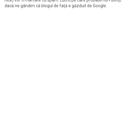
nick) vor fi marcate cu spam. Lucru pe care probabil nu-l doriți,
dacă ne gândim că blogul de față e găzduit de Google.