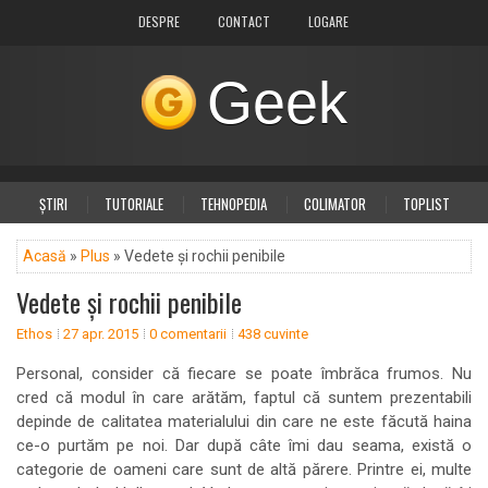
DESPRE
CONTACT
LOGARE
Geek
ȘTIRI
TUTORIALE
TEHNOPEDIA
COLIMATOR
TOPLIST
DIVERSE
PLUS
Acasă
»
Plus
» Vedete și rochii penibile
Vedete și rochii penibile
Ethos
27 apr. 2015
0 comentarii
438 cuvinte
Personal, consider că fiecare se poate îmbrăca frumos. Nu
cred că modul în care arătăm, faptul că suntem prezentabili
depinde de calitatea materialului din care ne este făcută haina
ce-o purtăm pe noi. Dar după câte îmi dau seama, există o
categorie de oameni care sunt de altă părere. Printre ei, multe