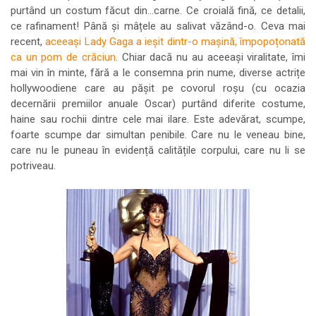
purtând un costum făcut din...carne. Ce croială fină, ce detalii,
ce rafinament! Până și mâțele au salivat văzând-o. Ceva mai
recent,
aceeași Lady Gaga a ieșit dintr-o mașină, împopoțonată
ca un pom de crăciun
. Chiar dacă nu au aceeași viralitate, îmi
mai vin în minte, fără a le consemna prin nume, diverse actrițe
hollywoodiene care au pășit pe covorul roșu (cu ocazia
decernării premiilor anuale Oscar) purtând diferite costume,
haine sau rochii dintre cele mai ilare. Este adevărat, scumpe,
foarte scumpe dar simultan penibile. Care nu le veneau bine,
care nu le puneau în evidență calitățile corpului, care nu li se
potriveau.