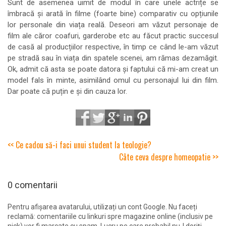
Sunt de asemenea uimit de modul în care unele actrițe se
îmbracă și arată în filme (foarte bine) comparativ cu opțiunile
lor personale din viața reală. Deseori am văzut personaje de
film ale căror coafuri, garderobe etc au făcut practic succesul
de casă al producțiilor respective, în timp ce când le-am văzut
pe stradă sau în viața din spatele scenei, am rămas dezamăgit.
Ok, admit că asta se poate datora și faptului că mi-am creat un
model fals în minte, asimilând omul cu personajul lui din film.
Dar poate că puțin e și din cauza lor.
<< Ce cadou să-i faci unui student la teologie?
Câte ceva despre homeopatie >>
0 comentarii
Pentru afișarea avatarului, utilizați un cont Google. Nu faceți
reclamă: comentariile cu linkuri spre magazine online (inclusiv pe