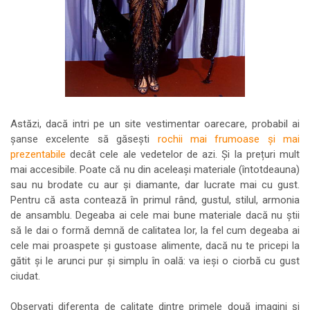
Astăzi, dacă intri pe un site vestimentar oarecare, probabil ai
șanse excelente să găsești
rochii mai frumoase și mai
prezentabile
decât cele ale vedetelor de azi. Și la prețuri mult
mai accesibile. Poate că nu din aceleași materiale (întotdeauna)
sau nu brodate cu aur și diamante, dar lucrate mai cu gust.
Pentru că asta contează în primul rând, gustul, stilul, armonia
de ansamblu. Degeaba ai cele mai bune materiale dacă nu știi
să le dai o formă demnă de calitatea lor, la fel cum degeaba ai
cele mai proaspete și gustoase alimente, dacă nu te pricepi la
gătit și le arunci pur și simplu în oală: va ieși o ciorbă cu gust
ciudat.
Observați diferența de calitate dintre primele două imagini și