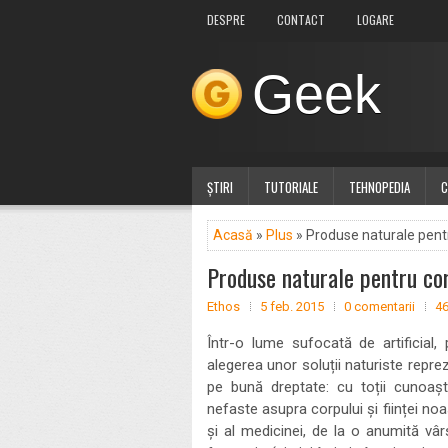
DESPRE
CONTACT
LOGARE
Geek
ȘTIRI
TUTORIALE
TEHNOPEDIA
C
Acasă
»
Plus
» Produse naturale pent
Produse naturale pentru co
Ethos
5 feb. 2015
0 comentarii
46
Într-o lume sufocată de artificial, 
alegerea unor soluții naturiste repre
pe bună dreptate: cu toții cunoa
nefaste asupra corpului și ființei noa
și al medicinei, de la o anumită v