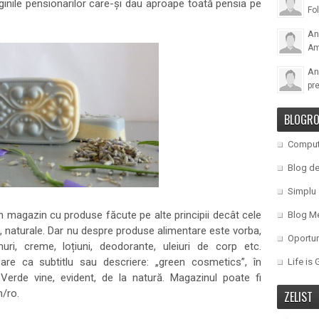
aginile pensionarilor care-și dau aproape toată pensia pe
Fol
An
Am 
An
pr
BLOGRO
Comput
Blog de
Simplu
un magazin cu produse făcute pe alte principii decât cele
Blog M
ă, naturale. Dar nu despre produse alimentare este vorba,
Oportu
ri, creme, loțiuni, deodorante, uleiuri de corp etc.
re ca subtitlu sau descriere: „green cosmetics”, în
Life is
 Verde vine, evident, de la natură. Magazinul poate fi
/ro.
ZELIST