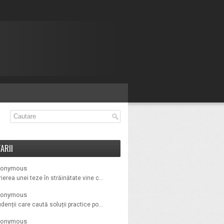
ARII
onymous
ierea unei teze în străinătate vine c...
onymous
denții care caută soluții practice po...
onymous