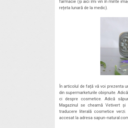
farmacie (și aici îmi vin în minte im
rețeta lunară de la medic).
În articolul de față vă voi prezenta 
din supermarketurile obișnuite. Adic
ci despre cosmetice. Adică săpunu
Magazinul se cheamă Vetivert și a
traducere literală cosmetice verzi.
accesat la adresa sapun-natural.com