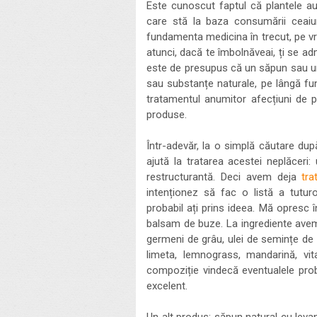
Este cunoscut faptul că plantele au p
care stă la baza consumării ceaiur
fundamenta medicina în trecut, pe vr
atunci, dacă te îmbolnăveai, ți se adm
este de presupus că un săpun sau un 
sau substanțe naturale, pe lângă func
tratamentul anumitor afecțiuni de p
produse.
Într-adevăr, la o simplă căutare du
ajută la tratarea acestei neplăceri:
restructurantă. Deci avem deja
tra
intenționez să fac o listă a tutur
probabil ați prins ideea. Mă opresc 
balsam de buze. La ingrediente avem 
germeni de grâu, ulei de semințe de st
limeta, lemnograss, mandarină, vi
compoziție vindecă eventualele prob
excelent.