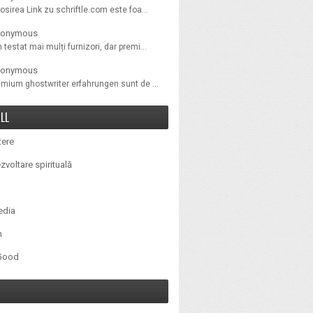
osirea Link zu schriftle.com este foa...
onymous
testat mai mulți furnizori, dar premi...
onymous
emium ghostwriter erfahrungen sunt de ...
LL
ere
zvoltare spirituală
edia
n
 Good