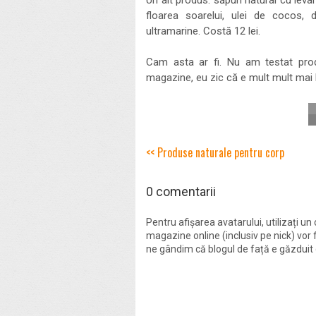
Un alt produs: săpun natural cu levan
floarea soarelui, ulei de cocos,
ultramarine. Costă 12 lei.
Cam asta ar fi. Nu am testat produ
magazine, eu zic că e mult mult mai 
<< Produse naturale pentru corp
0 comentarii
Pentru afișarea avatarului, utilizați un
magazine online (inclusiv pe nick) vor 
ne gândim că blogul de față e găzduit