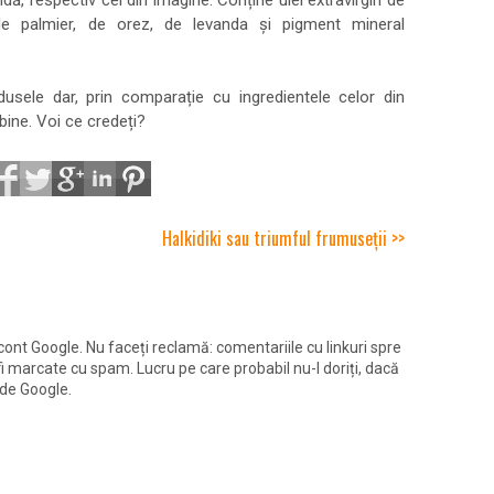
dă, respectiv cel din imagine. Conține ulei extravirgin de
 de palmier, de orez, de levanda și pigment mineral
sele dar, prin comparație cu ingredientele celor din
bine. Voi ce credeți?
Halkidiki sau triumful frumuseții >>
 cont Google. Nu faceți reclamă: comentariile cu linkuri spre
fi marcate cu spam. Lucru pe care probabil nu-l doriți, dacă
 de Google.