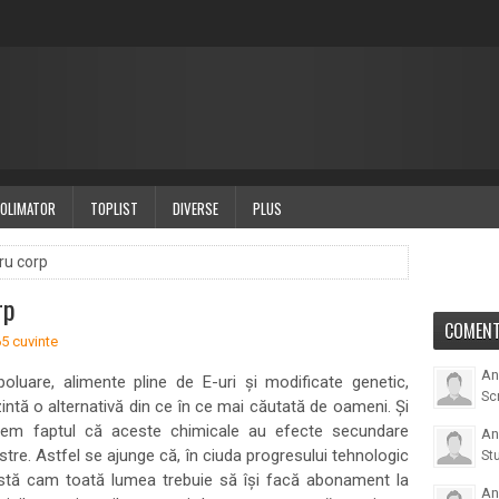
OLIMATOR
TOPLIST
DIVERSE
PLUS
ru corp
rp
COMENT
5 cuvinte
An
poluare, alimente pline de E-uri și modificate genetic,
Scr
zintă o alternativă din ce în ce mai căutată de oameni. Și
ștem faptul că aceste chimicale au efecte secundare
An
stre. Astfel se ajunge că, în ciuda progresului tehnologic
Stu
ârstă cam toată lumea trebuie să își facă abonament la
An