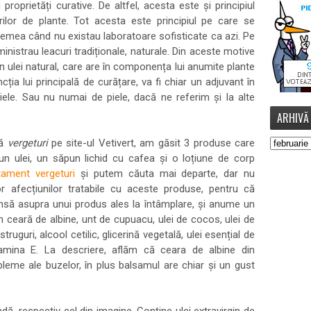
roprietăți curative. De altfel, acesta este și principiul
ilor de plante. Tot acesta este principiul pe care se
emea când nu existau laboratoare sofisticate ca azi. Pe
inistrau leacuri tradiționale, naturale. Din aceste motive
ulei natural, care are în componența lui anumite plante
ția lui principală de curățare, va fi chiar un adjuvant în
iele. Sau nu numai de piele, dacă ne referim și la alte
ARHIVĂ
pă
vergeturi
pe site-ul Vetivert, am găsit 3 produse care
 un ulei, un săpun lichid cu cafea și o loțiune de corp
tament vergeturi
și putem căuta mai departe, dar nu
or afecțiunilor tratabile cu aceste produse, pentru că
însă asupra unui produs ales la întâmplare, și anume un
ceară de albine, unt de cupuacu, ulei de cocos, ulei de
ruguri, alcool cetilic, glicerină vegetală, ulei esențial de
tamina E. La descriere, aflăm că ceara de albine din
leme ale buzelor, în plus balsamul are chiar și un gust