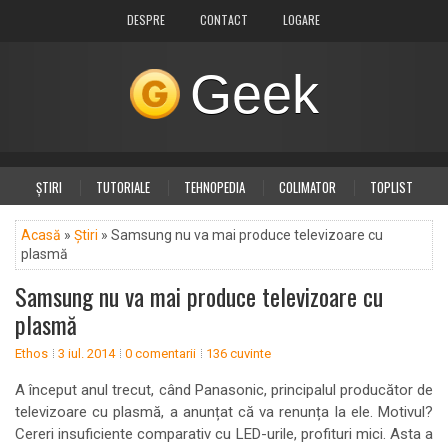
DESPRE
CONTACT
LOGARE
Geek
ȘTIRI
TUTORIALE
TEHNOPEDIA
COLIMATOR
TOPLIST
DIVERSE
PLUS
Acasă
»
Știri
» Samsung nu va mai produce televizoare cu
plasmă
Samsung nu va mai produce televizoare cu
plasmă
Ethos
3 iul. 2014
0 comentarii
136 cuvinte
A început anul trecut, când Panasonic, principalul producător de
televizoare cu plasmă, a anunțat că va renunța la ele. Motivul?
Cereri insuficiente comparativ cu LED-urile, profituri mici. Asta a