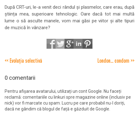
După CRT-uri, le-a venit deci rândul și plasmelor, care erau, după
știința mea, superioare tehnologic. Oare dacă tot mai multă
lume o să asculte manele, vom mai găsi pe viitor și alte tipuri
de muzică în vânzare?
<< Evoluția selectivă
London... condom >>
0 comentarii
Pentru afișarea avatarului, utilizați un cont Google. Nu faceți
reclamă: comentariile cu linkuri spre magazine online (inclusiv pe
nick) vor fi marcate cu spam. Lucru pe care probabil nu-l doriți,
dacă ne gândim că blogul de față e găzduit de Google.