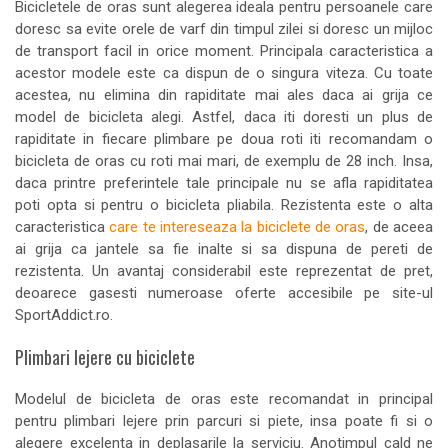
Bicicletele de oras sunt alegerea ideala pentru persoanele care
doresc sa evite orele de varf din timpul zilei si doresc un mijloc
de transport facil in orice moment. Principala caracteristica a
acestor modele este ca dispun de o singura viteza. Cu toate
acestea, nu elimina din rapiditate mai ales daca ai grija ce
model de bicicleta alegi. Astfel, daca iti doresti un plus de
rapiditate in fiecare plimbare pe doua roti iti recomandam o
bicicleta de oras cu roti mai mari, de exemplu de 28 inch. Insa,
daca printre preferintele tale principale nu se afla rapiditatea
poti opta si pentru o bicicleta pliabila. Rezistenta este o alta
caracteristica
care te intereseaza la biciclete de oras
, de aceea
ai grija ca jantele sa fie inalte si sa dispuna de pereti de
rezistenta. Un avantaj considerabil este reprezentat de pret,
deoarece gasesti numeroase oferte accesibile pe site-ul
SportAddict.ro.
Plimbari lejere cu biciclete
Modelul de bicicleta de oras este recomandat in principal
pentru plimbari lejere prin parcuri si piete, insa poate fi si o
alegere excelenta in deplasarile la serviciu. Anotimpul cald ne