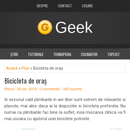
DESPRE
CONTACT
LOGARE
Geek
ȘTIRI
TUTORIALE
TEHNOPEDIA
COLIMATOR
TOPLIST
DIVERSE
PLUS
Acasă
»
Plus
» Bicicleta de oraș
Bicicleta de oraș
Ethos
30 iun. 2014
0 comentarii
365 cuvinte
In sezonul cald plimbarile in aer liber sunt extrem de relaxante si
placute, mai ales daca ai la dispozitie si bicicleta preferata. Nu
numai ca plimbarile fac bine la suflet, insa miscarea zilnica va fi
mai usoara cu ajutorul unei biciclete potrivite.