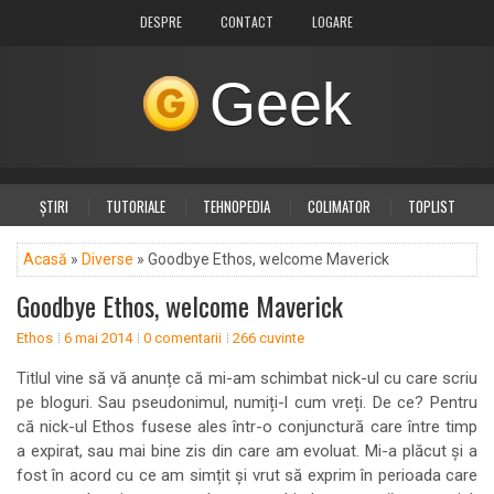
DESPRE
CONTACT
LOGARE
Geek
ȘTIRI
TUTORIALE
TEHNOPEDIA
COLIMATOR
TOPLIST
DIVERSE
PLUS
Acasă
»
Diverse
» Goodbye Ethos, welcome Maverick
Goodbye Ethos, welcome Maverick
Ethos
6 mai 2014
0 comentarii
266 cuvinte
Titlul vine să vă anunțe că mi-am schimbat nick-ul cu care scriu
pe bloguri. Sau pseudonimul, numiți-l cum vreți. De ce? Pentru
că nick-ul Ethos fusese ales într-o conjunctură care între timp
a expirat, sau mai bine zis din care am evoluat. Mi-a plăcut și a
fost în acord cu ce am simțit și vrut să exprim în perioada care