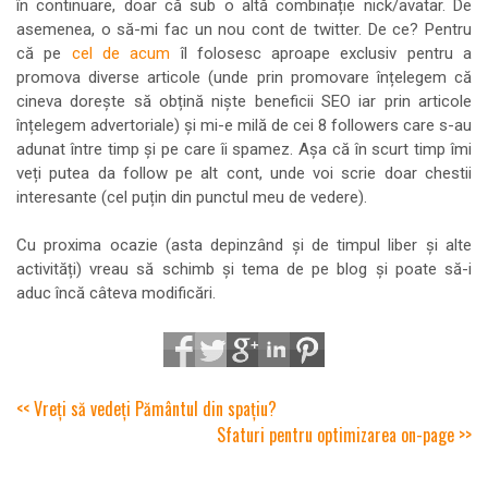
în continuare, doar că sub o altă combinație nick/avatar. De
asemenea, o să-mi fac un nou cont de twitter. De ce? Pentru
că pe
cel de acum
îl folosesc aproape exclusiv pentru a
promova diverse articole (unde prin promovare înțelegem că
cineva dorește să obțină niște beneficii SEO iar prin articole
înțelegem advertoriale) și mi-e milă de cei 8 followers care s-au
adunat între timp și pe care îi spamez. Așa că în scurt timp îmi
veți putea da follow pe alt cont, unde voi scrie doar chestii
interesante (cel puțin din punctul meu de vedere).
Cu proxima ocazie (asta depinzând și de timpul liber și alte
activități) vreau să schimb și tema de pe blog și poate să-i
aduc încă câteva modificări.
<< Vreți să vedeți Pământul din spațiu?
Sfaturi pentru optimizarea on-page >>