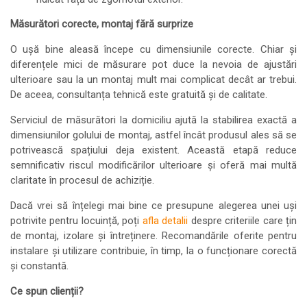
Măsurători corecte, montaj fără surprize
O ușă bine aleasă începe cu dimensiunile corecte. Chiar și
diferențele mici de măsurare pot duce la nevoia de ajustări
ulterioare sau la un montaj mult mai complicat decât ar trebui.
De aceea, consultanța tehnică este gratuită și de calitate.
Serviciul de măsurători la domiciliu ajută la stabilirea exactă a
dimensiunilor golului de montaj, astfel încât produsul ales să se
potrivească spațiului deja existent. Această etapă reduce
semnificativ riscul modificărilor ulterioare și oferă mai multă
claritate în procesul de achiziție.
Dacă vrei să înțelegi mai bine ce presupune alegerea unei uși
potrivite pentru locuință, poți
afla detalii
despre criteriile care țin
de montaj, izolare și întreținere. Recomandările oferite pentru
instalare și utilizare contribuie, în timp, la o funcționare corectă
și constantă.
Ce spun clienții?