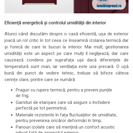
Eficiență energetică și controlul umidității din interior
Atunci când discutăm despre o casă eficientă, ușa de exterior
joacă un rol critic în tot ceea ce înseamnă izolarea termică dar
și fonică de care te bucuri la interior. Mai mult, gestionarea
umidității este un aspect pe care mulți îl neglijează, dar care
cauzează condens pe suprafața ușii dacă diferențele de
temperatură sunt mari, iar ventilația este una precară. O ușă
bună din punct de vedere tehnic, trebuie să bifeze câteva
cerințe clare, printre care se numără:
Praguri cu rupere termică, pentru a preveni punțile
de frig;
Garnituri de etanșare care să asigure o închidere
perfectă pe tot perimetrul;
Materiale rezistente în fața fluctuațiilor de umiditate,
pentru prevenirea oricăror deformări în timp;
Panouri izolate care să mențină un confort acustic
ridicat față de zgomotul exterior.