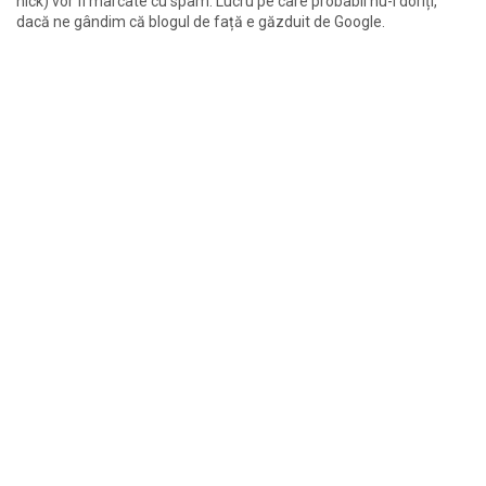
nick) vor fi marcate cu spam. Lucru pe care probabil nu-l doriți,
dacă ne gândim că blogul de față e găzduit de Google.