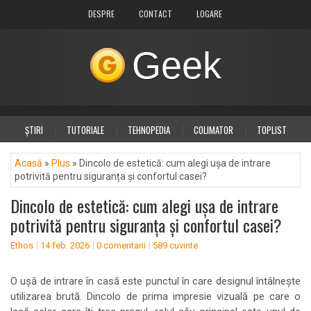
DESPRE
CONTACT
LOGARE
Geek
ȘTIRI
TUTORIALE
TEHNOPEDIA
COLIMATOR
TOPLIST
DIVERSE
PLUS
Acasă
»
Plus
» Dincolo de estetică: cum alegi ușa de intrare
potrivită pentru siguranța și confortul casei?
Dincolo de estetică: cum alegi ușa de intrare
potrivită pentru siguranța și confortul casei?
Ethos
14 feb. 2026
0 comentarii
589 cuvinte
O ușă de intrare în casă este punctul în care designul întâlnește
utilizarea brută. Dincolo de prima impresie vizuală pe care o