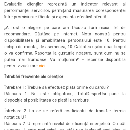
Evaluările clienților reprezintă un indicator relevant al
performanței serviciilor, permițând măsurarea corespondenței
între promisiunile făcute și experiența efectivă oferită:
„A fost o alegere pe care am făcut-o fără niciun fel de
recomandare. Căutând pe internet. Nota noastră pentru
disponibilitatea și amabilitatea personalului este 10. Pentru
echipa de montaj, de asemenea, 10. Calitatea ușilor doar timpul
o va confirma. Raportat la gusturile noastre, sunt cum nu se
putea mai frumoase. Va mulțumim!” - recenzie disponibilă
pentru vizualizare
aici
.
Întrebări frecvente ale clienților
Întrebare 1: Trebuie să efectuez plata online cu cardul?
Răspuns 1: Nu este obligatoriu, TotulDespreUsi pune la
dispoziție și posibilitatea de plată la ramburs.
Întrebare 2: La ce se referă coeficientul de transfer termic
notat cu U?
Răspuns 2: U reprezintă nivelul de eficiență energetică. Cu cât