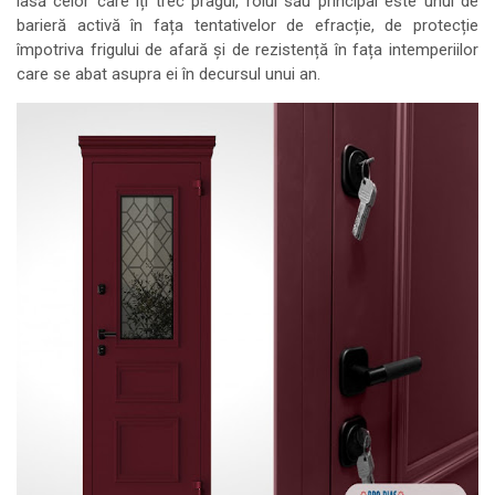
lasă celor care îți trec pragul, rolul său principal este unul de
barieră activă în fața tentativelor de efracție, de protecție
împotriva frigului de afară și de rezistență în fața intemperiilor
care se abat asupra ei în decursul unui an.