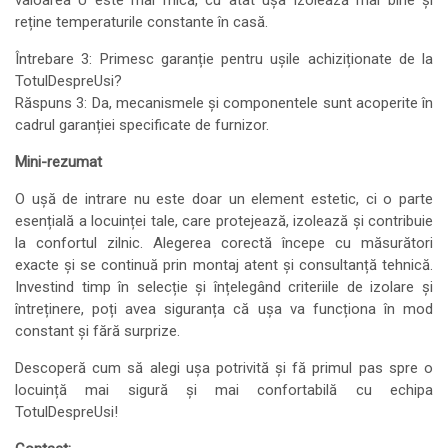
valoarea U este mai mică, cu atât ușa izolează mai bine și
reține temperaturile constante în casă.
Întrebare 3: Primesc garanție pentru ușile achiziționate de la
TotulDespreUsi?
Răspuns 3: Da, mecanismele și componentele sunt acoperite în
cadrul garanției specificate de furnizor.
Mini-rezumat
O ușă de intrare nu este doar un element estetic, ci o parte
esențială a locuinței tale, care protejează, izolează și contribuie
la confortul zilnic. Alegerea corectă începe cu măsurători
exacte și se continuă prin montaj atent și consultanță tehnică.
Investind timp în selecție și înțelegând criteriile de izolare și
întreținere, poți avea siguranța că ușa va funcționa în mod
constant și fără surprize.
Descoperă cum să alegi ușa potrivită și fă primul pas spre o
locuință mai sigură și mai confortabilă cu echipa
TotulDespreUsi!